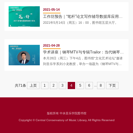
当今社会不同群体音乐理解能力的评估，以及音乐环境
对音乐学习的影响等问题。讲座现场将展示、介绍（音
2021-05-14
乐）音源载体硬件设施及其特点，还有为爱乐者答疑解
工作坊预告｜“笔杆”论文写作辅导数据库应用工作坊
惑的环节，让你的音乐听觉之旅的专业化级别大为提
2021年5月14日（周五）16：00，图书馆五层大厅。
升。
2021-04-28
学术讲座｜钢琴MTV与专辑Trailor：当代钢琴家的形象塑造与表演传播
本月28日（周三）下午4点，图书馆“文化艺术论坛”邀请
到音乐学系刘小龙教授，举办一场题为《钢琴MTV与专
辑Trailor：当代钢琴家的形象塑造与表演传播》的专题讲
座，为大家分享他在这个领域的最新研究成果，讲座届
时将配合现场的音视频播放展开。诚挚欢迎从事音乐表
...
上页
1
2
3
4
5
6
8
下页
共71条
演及理论研究的师生们前来观摩、探讨。
版权所有 中央音乐学院图书馆
Copyright © Central Conservatory of Music Library, All Rights Reserved