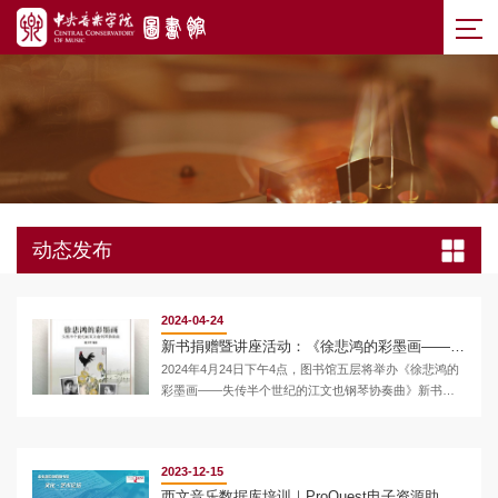
动态发布
2024-04-24
新书捐赠暨讲座活动：《徐悲鸿的彩墨画——失传半个世纪的江文也钢琴协奏曲》
2024年4月24日下午4点，图书馆五层将举办《徐悲鸿的
彩墨画——失传半个世纪的江文也钢琴协奏曲》新书捐
赠及讲座活动。徐悲鸿之女徐芳芳女士作为此书的作
者，将以讲座的形式与大家分享其心路历程。本场讲座
将介绍钢琴协奏曲“徐悲鸿的彩墨画”第三乐章背后的故
2023-12-15
事。这首作品是江文也根据徐悲鸿的国画《风雨鸡鸣》
和《壮烈之回忆》创作的，江文也和徐悲鸿以他们敏锐
西文音乐数据库培训｜ProQuest电子资源助力您的音乐研究