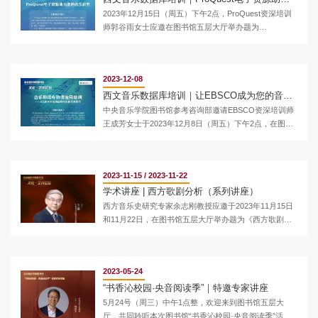
的观察来捕捉在他们艺术中雄鸡瞬间的表情和动作。江
2023年12月15日（周五）下午2点，ProQuest资深培训
文也这首作品...
师郭谷雨女士应邀在图书馆五层大厅举办题为
《ProQuest电子资源助力您的音乐研究》的培训讲座。
2023-12-08
西文音乐数据库培训｜让EBSCO成为您的音乐研究好助手
中央音乐学院图书馆参考咨询部邀请EBSCO资深培训师
王成芳女士于2023年12月8日（周五）下午2点，在图书
馆五层大厅举办题为《让EBSCO成为您的音乐研究好助
手》的培训讲座。
2023-11-15 / 2023-11-22
学术讲座 | 西方歌剧分析（系列讲座）
西方音乐史研究专家余志刚教授应邀于2023年11月15日
和11月22日，在图书馆五层大厅举办题为《西方歌剧分
析》的系列学术讲座。欢迎大家踊跃参加！
2023-05-24
“书香沁校园·央音阅读季”｜特邀专家讲座
5月24号（周三）中午1点整，欢迎来到图书馆五层大
厅，共同聆听本次图书馆“书香沁校园·央音阅读季”活动