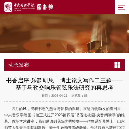
动态发布
书香启序·乐韵研思｜博士论文写作二三题——
基于马勒交响乐管弦乐法研究的再思考
日期：2026-04-21
浏览量：
86
四月的风，浸着书卷的墨香与音符的温度。在这万物勃发的春日里，
中央音乐学院图书馆正式拉开2026第四届“书香沁校园·央音阅读季”的帷
幕。首场学术讲座，我们邀请到我院优秀校友——作曲系配器博士、山东
师范大学音乐学院副教授、硕士生导师齐雪峰老师。他将以自己获评2022