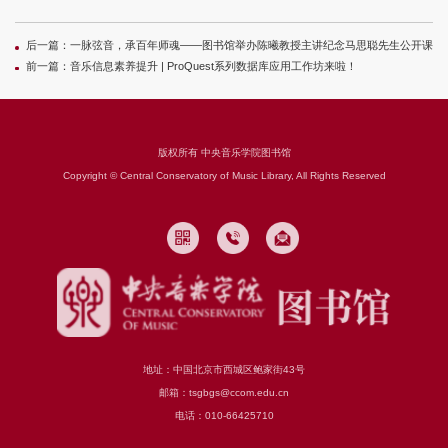
后一篇：
一脉弦音，承百年师魂——图书馆举办陈曦教授主讲纪念马思聪先生公开课
前一篇：
音乐信息素养提升 | ProQuest系列数据库应用工作坊来啦！
版权所有 中央音乐学院图书馆
Copyright © Central Conservatory of Music Library, All Rights Reserved
地址：中国北京市西城区鲍家街43号
邮箱：tsgbgs@ccom.edu.cn
电话：010-66425710