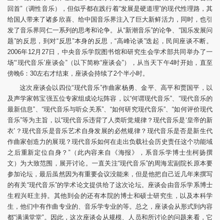
回首”（调性音乐），但似乎都在践行着“发展是硬道理”的现代性理路，其
给国人带来了诸多欣喜、给中国音乐界注入了巨大新鲜活力，同时，也引
发了音乐界同仁一系列的思考和论争。从“新潮音乐”的论争、“国乐发展问
题”的反思，到对“反思”本身的反思，“高峰论谈”迭起，民间座谈不断。
2006年12月27日，中央音乐学院图书馆和研究生会学术部共同举办了一
场“‘现代音乐’座谈会”（以下简称“座谈会”），从当天下午4时开始，直至
傍晚6：30左右才结束，座谈会持续了2个半小时。
这次座谈会以四位“现代音乐”作曲家杨勇、金平、高平和贾国平，以
及声学家韩宝强五位专家组成论坛阵容，以“何谓现代音乐”、“现代音乐的
最新信息”、“现代音乐与听众关系”、“如何研究现代音乐”、“如何评价现代
音乐”等为主旨，以“现代音乐违背了人类听觉规律？现代音乐是‘皇帝的新
衣’？现代音乐是音乐艺术自身发展的必然规律？现代音乐是否是新生代
作曲家创造力的展现？现代音乐如何在走出负载社会历史责任这个功能域
之后重新定位自身？”（此内容来自《海报》，系音乐学博士生柯扬撰
文）为大致范围，展开讨论。一直关注“现代音乐”的周海宏副院长原本要
参加论坛，最后虽然因为有重要会议没能来，但是他把自己近几年来撰写
的有关“现代音乐”的学术论文提供给了这次论坛。座谈会由音乐学系博士
生程兴旺主持。其他到会的还有本院的博士和硕士研究生，以及本科学
生，他们中有作曲专业的、音乐学专业的等。总之，座谈会从形式到内容
都“满满堂堂”。因此，这次座谈会从规模、人员和所讨论的问题来看，它