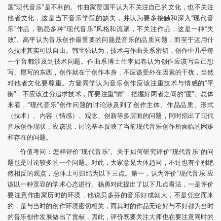
国“现代音乐”是不利的。作曲家贾国平认为不关注自己的文化，也不关注
他者文化，这是当下音乐学院的缺失，并认为要多接触和深入“现代音
乐”作品，熟悉多种“现代音乐”风格和流派，不关注作品，这是一种“失
败”。高平认为音乐创作最重要的问题是音乐的品质问题，而至于运用什
么技术其实可以自由。韩宝强认为，技术与作曲关系密切，创作中几乎每
一个音都涉及到技术问题。作曲系博士生李如春认为创作应该写自己想
写、愿写的东西，创作就在于创作本身，不应该受外在因素的干扰，当然
对他者文化要尊重。方晋同学认为音乐创作应该注重技术与情感的“平
衡”，不应该过分追求技术，而要注重“情”，把握好两者之间的“度”。总体
来看，“现代音乐”创作问题的讨论涉及到了创作主体、作品品质、形式
（技术）、内容（情感）、观念、创新等多层面的问题，同时指出了现代
音乐创作现状，应该说，讨论基本反映了当前现代音乐创作所面临的困难
和存在的问题。
价值考问：怎样评价“现代音乐”。关于如何研究评价“现代音乐”的问
题也是讨论较多的一个问题。对此，大家意见大体趋同，不过也有个别绝
然相反的观点，总体上可归结为以下三点。第一，认为评价“现代音乐”应
该以一种宽容的学术心态进行。杨勇对此提出了以下几点看法，一是评价
要注意作曲家历时的环境，他说贝多芬的音乐好成就大，不是凭空而来
的，是与当时的创作环境密切相关，而其时的作品无论好与不好都为当时
的音乐创作发展做出了贡献，因此，评价既要关注大师也在要注意同时的