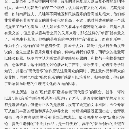
义；二是也有心理获得的可能性，音乐的音色受后天以及受心理的影响特
别大。金平认同韩先生的第二个观点，认为音高有文化的因素，尤其是音
程，如前南斯拉夫、爪哇等不同地区和民族音乐的音高差别很大，他们都
非常重视有着美学意义的微小变化的音高，不过，他对韩先生的第一个观
点提出了自己的看法，认为如果孤立的看耳朵不能辨别的单音，它是不具
有意义的，但是若从音与音之间的关系来看，那么这样的“单音”就有意义
了。韩先生补充说，他指的是在音阶中这样的“音”没意义，而在音乐中，
作为中介，这样的“音”当然有价值。贾国平认为，韩先生是从科学角度来
说的，金先生是从音乐角度来看的，科学告诉我们极限，而听众的接受可
以经验积累。杨玲同学认为听觉是需要经验积累的，和协与不和协是相对
的。总体来看，这个问题的讨论涉及到了声学、音乐美学、心理学等学科
知识，并指出“现代音乐”创作应该注意听众的同时，要注意作品和听众的
差异性，同时也指出“现代音乐”的听感是可以培养的。归根到底，他们谈
了影响音乐听感的生理与文化两方面的因素。
综上所述，这次“现代音乐”座谈会就“现代音乐”的概念、创作、评论
以及“现代音乐”与听众关系等问题进行了讨论，尽管专家和同学的发言大
都是漫谈式的，但也许正因为是漫谈，没有了既定的文本囿限，五位专家
可从他们丰富的经验和厚实的学养出发，对所谈问题既正面出击，也旁敲
侧击，多角度多侧面灵活阐明自己的观点。如金先生的不要“妖魔化”评
论、贾先生老师的“不关注作品，是一种失败”、高平的“音乐创作的关键在