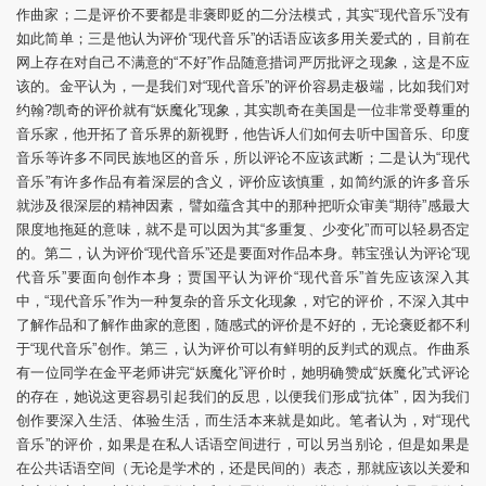
作曲家；二是评价不要都是非褒即贬的二分法模式，其实“现代音乐”没有
如此简单；三是他认为评价“现代音乐”的话语应该多用关爱式的，目前在
网上存在对自己不满意的“不好”作品随意措词严厉批评之现象，这是不应
该的。金平认为，一是我们对“现代音乐”的评价容易走极端，比如我们对
约翰?凯奇的评价就有“妖魔化”现象，其实凯奇在美国是一位非常受尊重的
音乐家，他开拓了音乐界的新视野，他告诉人们如何去听中国音乐、印度
音乐等许多不同民族地区的音乐，所以评论不应该武断；二是认为“现代
音乐”有许多作品有着深层的含义，评价应该慎重，如简约派的许多音乐
就涉及很深层的精神因素，譬如蕴含其中的那种把听众审美“期待”感最大
限度地拖延的意味，就不是可以因为其“多重复、少变化”而可以轻易否定
的。第二，认为评价“现代音乐”还是要面对作品本身。韩宝强认为评论“现
代音乐”要面向创作本身；贾国平认为评价“现代音乐”首先应该深入其
中，“现代音乐”作为一种复杂的音乐文化现象，对它的评价，不深入其中
了解作品和了解作曲家的意图，随感式的评价是不好的，无论褒贬都不利
于“现代音乐”创作。第三，认为评价可以有鲜明的反判式的观点。作曲系
有一位同学在金平老师讲完“妖魔化”评价时，她明确赞成“妖魔化”式评论
的存在，她说这更容易引起我们的反思，以便我们形成“抗体”，因为我们
创作要深入生活、体验生活，而生活本来就是如此。笔者认为，对“现代
音乐”的评价，如果是在私人话语空间进行，可以另当别论，但是如果是
在公共话语空间（无论是学术的，还是民间的）表态，那就应该以关爱和