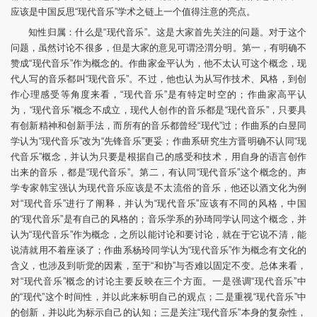
应该是中国反思“现代音乐”学术之链上一个值得注意的亮点。
知性归属：什么是“现代音乐”。这是大家首先关注的问题。对于这个
问题，虽然讨论不很多，但是大家的意见可谓泾渭分明。第一，有明确不
赞成“现代音乐”作为概念的。作曲家金平认为，他不太认可这个概念，现
代人写的音乐都叫“现代音乐”。不过，他也认为从写作技术、风格，到创
作心理感受等角度来看，“现代音乐”是有特定时空的；作曲家高平认
为，“现代音乐”概念不成立，现代人创作的音乐都是“现代音乐”，只要具
有创新精神和创新手法，而所有的音乐都曾经“现代”过；作曲系的白昱同
学认为“现代音乐”改为“先锋音乐”更妥；作曲系研究生方晋明确不认同“现
代音乐”概念，并认为只要是根据自己的感受和技术，用自身的语言创作
出来的音乐，都是“现代音乐”。第二，有认同“现代音乐”这个概念的。声
学专家韩宝强认为现代音乐应该是不太流俗的音乐，他还以酒文化为例
对“现代音乐”进行了阐释，并认为“现代音乐”应该有不同的风格，中国
的“现代音乐”是有自己的风格的；音乐学系的孙琦同学认同这个概念，并
认为“现代音乐”作为概念，之所以能讨论和要讨论，就在于它说不清，能
说清就用不着座谈了；作曲系杨玲同学认为“现代音乐”作为概念有文化的
含义，也涉及到听觉的因素，至于“和协”与否难以固定不变。总体来看，
对“现代音乐”概念的讨论主要反映在三个方面。一是强调“现代音乐”中
的“现代”这个时间性，并以此来标明自己的观点；二是重视“现代音乐”中
的创新，并以此为标示自己的认知；三是关注“现代音乐”本身的复杂性，