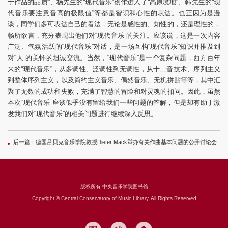
于作品的品质”、杨先生的“现代音乐”创作进入了“高原境地”、韩先生的“现
代音乐要注意音高的极限值”等都是智识和心性的表达。也正因为是漫
谈，同学们多可表达自己的看法，无论是感性的、知性的，还是理性的，
畅所欲言，充分表现出他们对“现代音乐”的关注。应该说，这是一次内容
广泛、气氛活跃的“现代音乐”对话，是一场互构“现代音乐”知识并推及到
对“人”的关怀的坦诚交流。当然，“现代音乐”是一个复杂问题，西方百年
来的“现代音乐”，从多调性、泛调性到无调性，从十二音技术、序列主义
到整体序列主义，以及简约主义音乐、偶然音乐、无机拼贴等等，其中汇
聚了无数的成功和失败，充满了智慧的冒险和对灵魂的扣问。因此，虽然
本次“现代音乐”座谈似乎没有留给我们一些问题的答解，但是却有助于激
发我们对“现代音乐”的相关问题进行继续深入反思。
后一篇：
德国吕贝克音乐学院教授Dieter Mack举办有关作曲基本问题的公开讨论会
版权所有 中央音乐学院图书馆
Copyright © Central Conservatory of Music Library, All Rights Reserved