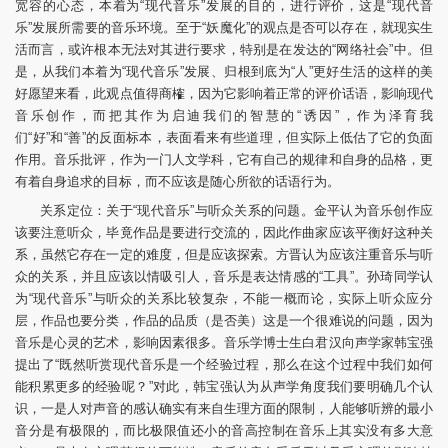
宽容的心态，本着为“现代音乐”发展的目的，进行评价，这是“现代音
乐”发展所需要的音乐环境。至于“妖魔化”的观点是否可以存在，就现实生
活而言，或许根本无法对其进行要求，特别是在发达的“网络社会”中。但
是，从我们本着为“现代音乐”发展、归根到底为“人”更好生活的这样的美
好愿望来看，此观点值得商榷，因为它影响着正常的评价话语，影响现代
音乐创作，而把其作为启迪我们的智慧的“诱因”，作为泽育我
们“好”和“善”的反面标本，表面看来有些道理，但实际上低估了它的负面
作用。音乐批评，作为一门人文学科，它有自己的规律和自身的品格，更
有着自身追求的目标，而不应该是随心所欲的话语行为。
关系定位：关于“现代音乐”与听众关系的问题。金平认为音乐创作应
该要注意听众，毕竟作品是要进行交流的，因此作曲家应该平衡好这种关
系，虽然它存在一定的难度，但是应该探索。方晋认为应该注重音乐与听
众的关系，并且应该以情吸引人，音乐是表达情感的“工具”。孙琦同学认
为“现代音乐”与听众的关系比较复杂，不能一概而论，实际上听众应分
层，作品也要分类，作品的品质（是否美）这是一个很难说的问题，因为
音乐是心灵的艺术，影响因素很多。音乐学博士生白君汉向声学家韩宝强
提出了“既然听赏现代音乐是一个经验过程，那么在这个过程中我们如何
能积累更多的经验呢？”对此，韩宝强认为从声学角度我们要明确几个认
识，一是人对声音的感认确实有来自生理方面的限制，人能够听辨的最小
音分是有极限的，而比极限值还小的音高控制在音乐上其实没有多大意