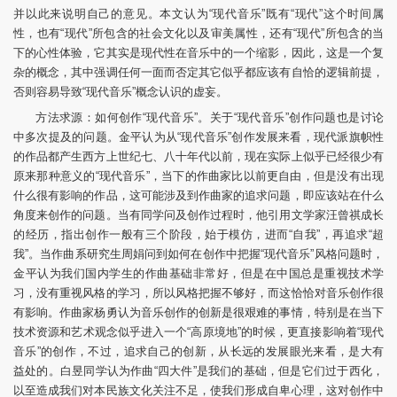
并以此来说明自己的意见。本文认为“现代音乐”既有“现代”这个时间属
性，也有“现代”所包含的社会文化以及审美属性，还有“现代”所包含的当
下的心性体验，它其实是现代性在音乐中的一个缩影，因此，这是一个复
杂的概念，其中强调任何一面而否定其它似乎都应该有自恰的逻辑前提，
否则容易导致“现代音乐”概念认识的虚妄。
方法求源：如何创作“现代音乐”。关于“现代音乐”创作问题也是讨论
中多次提及的问题。金平认为从“现代音乐”创作发展来看，现代派旗帜性
的作品都产生西方上世纪七、八十年代以前，现在实际上似乎已经很少有
原来那种意义的“现代音乐”，当下的作曲家比以前更自由，但是没有出现
什么很有影响的作品，这可能涉及到作曲家的追求问题，即应该站在什么
角度来创作的问题。当有同学问及创作过程时，他引用文学家汪曾祺成长
的经历，指出创作一般有三个阶段，始于模仿，进而“自我”，再追求“超
我”。当作曲系研究生周娟问到如何在创作中把握“现代音乐”风格问题时，
金平认为我们国内学生的作曲基础非常好，但是在中国总是重视技术学
习，没有重视风格的学习，所以风格把握不够好，而这恰恰对音乐创作很
有影响。作曲家杨勇认为音乐创作的创新是很艰难的事情，特别是在当下
技术资源和艺术观念似乎进入一个“高原境地”的时候，更直接影响着“现代
音乐”的创作，不过，追求自己的创新，从长远的发展眼光来看，是大有
益处的。白昱同学认为作曲“四大件”是我们的基础，但是它们过于西化，
以至造成我们对本民族文化关注不足，使我们形成自卑心理，这对创作中